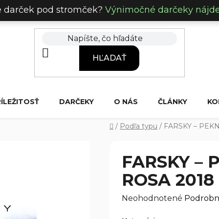
e darček pod stromček?
Výnimočné darčeky nájdet
HĽADAŤ
RÍLEŽITOSŤ
DARČEKY
O NÁS
ČLÁNKY
KO
Domov
/
Podľa typu
/
FARSKY – PEKNÉ
FARSKY – 
ROSA 2018 
Priemerné
Neohodnotené
Podrobn
hodnotenie