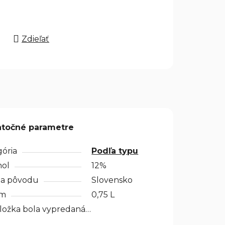
Zdieľať
točné parametre
gória
Podľa typu
hol
12%
ina pôvodu
Slovensko
em
0,75 L
ložka bola vypredaná…