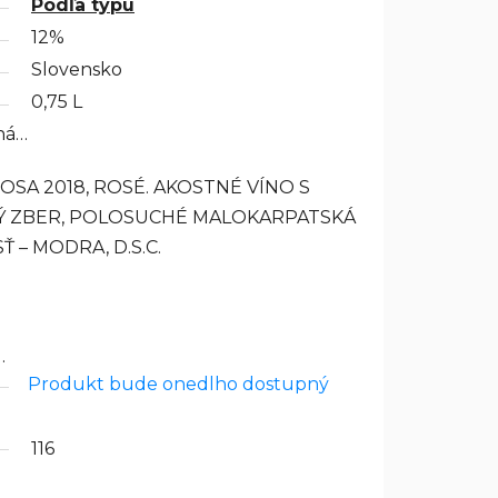
Podľa typu
12%
Slovensko
0,75 L
ná…
OSA 2018, ROSÉ.
AKOSTNÉ VÍNO S
Ý ZBER, POLOSUCHÉ MALOKARPATSKÁ
 – MODRA, D.S.C.
…
Produkt bude onedlho dostupný
116