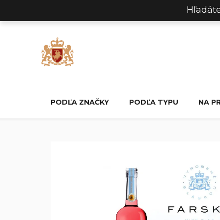
Prejsť
Hľadát
na
obsah
PODĽA ZNAČKY
PODĽA TYPU
NA P