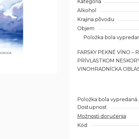
Kategória
produktu
Alkohol
je
Krajina pôvodu
0,0
z
Objem
5
Položka bola vypreda
hviezdičiek.
FARSKY PEKNÉ VÍNO – R
PRÍVLASTKOM NESKOR
VINOHRADNÍCKA OBLASŤ
Položka bola vypredaná
Dostupnosť
Možnosti doručenia
Kód: