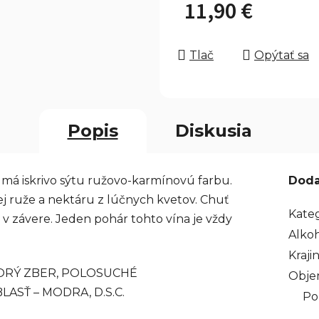
11,90 €
Jednotková cena:
Tlač
Opýtať sa
Popis
Diskusia
má i
skrivo sýtu ružovo-karmínovú farbu.
Doda
 ruže a nektáru z lúčnych kvetov. Chuť
Kate
 v závere. Jeden pohár tohto vína je vždy
Alko
Kraj
ORÝ ZBER, POLOSUCHÉ
Obj
SŤ – MODRA, D.S.C.
Po