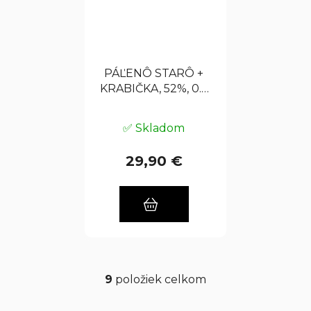
PÁĽENÔ STARÔ +
KRABIČKA, 52%, 0.7
L
✅ Skladom
29,90 €
9
položiek celkom
O
v