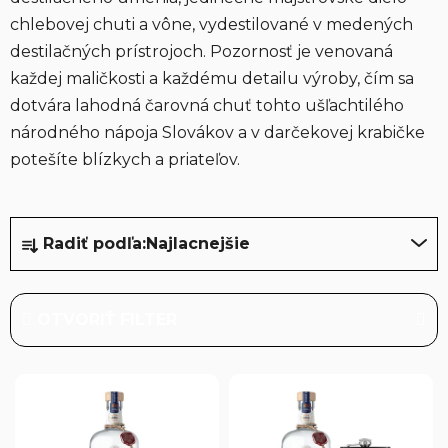
chlebovej chuti a vône, vydestilované v medených
destilačných prístrojoch. Pozornosť je venovaná
každej maličkosti a každému detailu výroby, čím sa
dotvára lahodná čarovná chuť tohto ušľachtilého
národného nápoja Slovákov a v darčekovej krabičke
potešíte blízkych a priateľov.
R
Radiť podľa:
Najlacnejšie
a
d
e
OTVORIŤ FILTER
n
i
V
e
ý
p
p
r