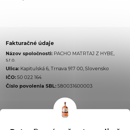
Fakturačné údaje
Názov spoločnosti:
PACHO MATRTAJ Z HYBE,
s.r.o.
Ulica:
Kapitulská 6, Trnava 917 00, Slovensko
IČO:
50 022 164
Číslo povolenia SBL:
580031600003
Informácie pre vás