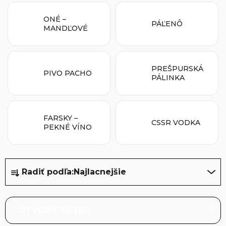
ONÉ –
PÁĽENÔ
MANDĽOVÉ
PREŠPURSKÁ
PIVO PACHO
PÁLINKA
FARSKY –
CSSR VODKA
PEKNÉ VÍNO
R
Radiť podľa:
Najlacnejšie
a
d
e
OTVORIŤ FILTER
n