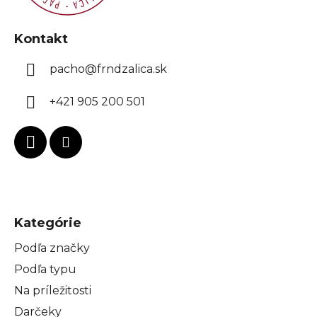
y
v
ý
Kontakt
p
i
pacho
@
frndzalica.sk
s
u
+421 905 200 501
Kategórie
Podľa značky
Podľa typu
Na príležitosti
Darčeky