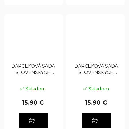
DARČEKOVÁ SADA
DARČEKOVÁ SADA
SLOVENSKÝCH
SLOVENSKÝCH
ČAJOV, 52% 4 x 0,05
ČAJOV, 52% 4x0,05 L
L (0,2 L) - HNEDÁ
(0,2 L) - ČIERNA
✅ Skladom
✅ Skladom
KRABIČKA
KRABIČKA
15,90 €
15,90 €