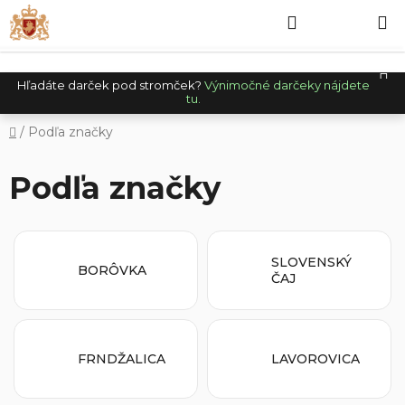
Prejsť
Hľadať
NÁKUP
na
obsah
KOŠÍK
Hľadáte darček pod stromček?
Výnimočné darčeky nájdete
tu.
Domov
/
Podľa značky
Podľa značky
SLOVENSKÝ
BORÔVKA
ČAJ
FRNDŽALICA
LAVOROVICA