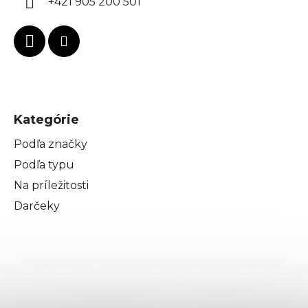
+421 905 200 501
u
Kategórie
Podľa značky
Podľa typu
Na príležitosti
Darčeky