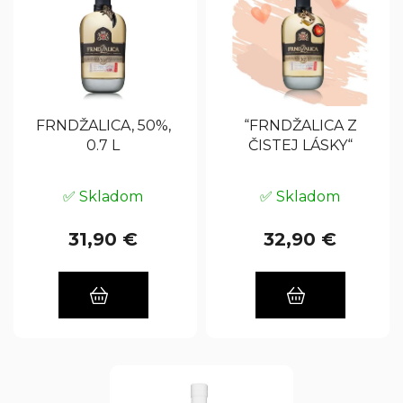
p
r
i
o
s
d
p
u
r
k
FRNDŽALICA, 50%,
“FRNDŽALICA Z
o
t
0.7 L
ČISTEJ LÁSKY“
d
o
u
v
✅ Skladom
✅ Skladom
k
t
31,90 €
32,90 €
o
v