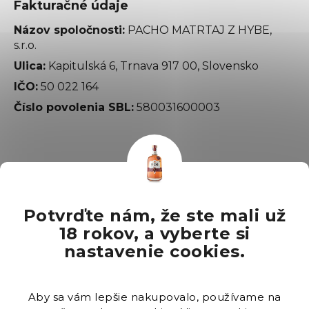
Fakturačné údaje
Názov spoločnosti:
PACHO MATRTAJ Z HYBE,
s.r.o.
Ulica:
Kapitulská 6, Trnava 917 00, Slovensko
IČO:
50 022 164
Číslo povolenia SBL:
580031600003
Informácie pre vás
Potvrďte nám, že ste mali už
Obchodné podmienky
18 rokov, a vyberte si
Podmienky ochrany osobných údajov
nastavenie cookies.
Kontakt
Doprava
Aby sa vám lepšie nakupovalo, používame na