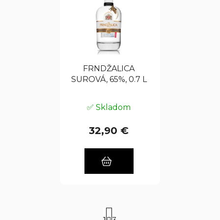
FRNDŽALICA
SUROVÁ, 65%, 0.7 L
✅ Skladom
32,90 €
S